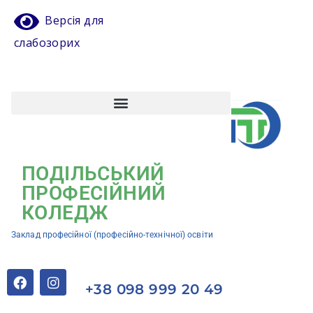
Версія для
слабозорих
Атестація педагогічних працівників
Кваліфікаційний центр ЗП(ПТ)О “Подільський професійний коледж”
ПОДІЛЬСЬКИЙ
ПРОФЕСІЙНИЙ
КОЛЕДЖ
Заклад професійної (професійно-технічної) освіти
+38 098 999 20 49