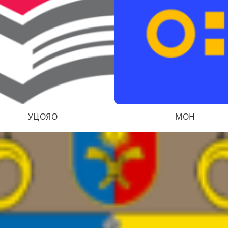
УЦОЯО
МОН