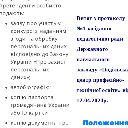
претенденти особисто
подають:
Витяг
з протоколу
заяву про участь у
№4
засідання
конкурсі з наданням
згоди на обробку
педагогічної ради
персональних даних
Державного
відповідно до Закону
навчального
України «Про захист
персональних
закладу
«Подільсь
даних»;
центр професійно-
автобіографію;
технічної освіти» ві
копію паспорта
12.04.2024р.
громадянина України
або ID-картки;
Положенн
копію документа про