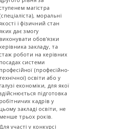
другого рівня за
ступенем магістра
(спеціаліста), моральні
якості і фізичний стан
яких дає змогу
виконувати обов’язки
керівника закладу, та
стаж роботи на керівних
посадах системи
професійної (професійно-
технічної) освіти або у
галузі економіки, для якої
здійснюється підготовка
робітничих кадрів у
цьому закладі освіти, не
менше трьох років.
Для участі у конкурсі