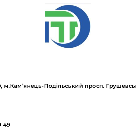
0, м.Кам’янець-Подільський просп. Грушевськ
0 49