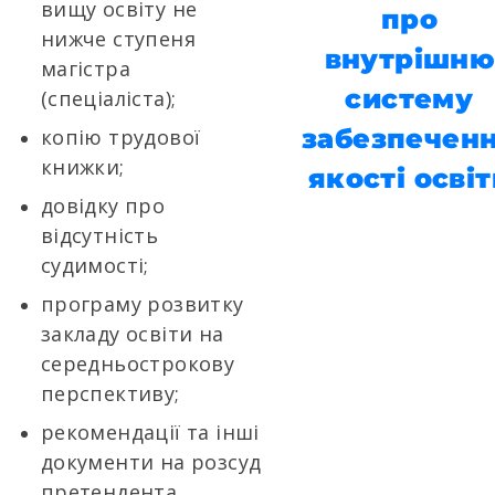
вищу освіту не
про
нижче ступеня
внутрішню
магістра
систему
(спеціаліста);
забезпечен
копію трудової
книжки;
якості освіт
довідку про
відсутність
судимості;
програму розвитку
закладу освіти на
середньострокову
перспективу;
рекомендації та інші
документи на розсуд
претендента.