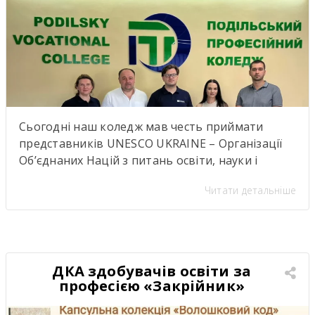
Сьогодні наш коледж мав честь приймати
представників UNESCO UKRAINE – Організації
Об’єднаних Націй з питань освіти, науки і
культуриь. .Візит став важливою подією для
Читати детальніше
нашої студентської спільноти, адже діяльність
UNESCO UKRAINE спрямована на розвиток
освіти, науки, культури та міжнародної
співпраці. Такі зустрічі надихають,
відкривають нові можливості для розвитку та
ДКА здобувачів освіти за
підкреслюють важливість якісної освіти й
професією «Закрійник»
міжкультурного […]