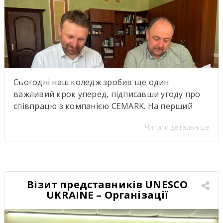
Сьогодні наш коледж зробив ще один
важливий крок уперед, підписавши угоду про
співпрацю з компанією CEMARK. На перший
погляд — ще один меморандум про
Читати детальніше
партнерство. Але насправді за цими підписами
стоїть значно більше. Саме сьогодні ми дали
старт проєкту, аналогів якому в нашому регіоні
ще не було. Це не просто нова співпраця між
закладом освіти […]
Візит представників UNESCO
UKRAINE – Організації
Об’єднаних Націй з питань
освіти, науки і культури