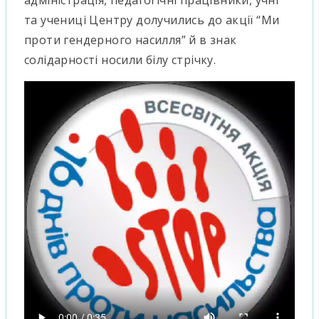
адміністрація, педагогічні працівники, учні
та учениці Центру долучились до акції “Ми
проти гендерного насилля” й в знак
солідарності носили білу стрічку.