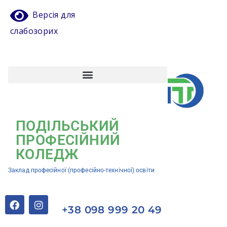
Версія для
слабозорих
Атестація педагогічних працівників
Кваліфікаційний центр ЗП(ПТ)О “Подільський професійний коледж”
ПОДІЛЬСЬКИЙ
ПРОФЕСІЙНИЙ
КОЛЕДЖ
Заклад професійної (професійно-технічної) освіти
+38 098 999 20 49