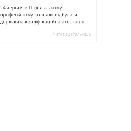
24 червня в Подільському
професійному коледжі відбулася
державна кваліфікаційна атестація
здобувачів освіти за професією
Читати детальніше
«Закрійник».Під час атестації
здобувачі освіти групи №304
(керівник теоретичної роботи—
Тетяна Кравченко; керівники
практичної роботи — Тетяна
Банасюкевич та Ульяна Мельник)
представили капсульну колекцію
«Волошковий код».Авторські вироби
були оздоблені сублімаційним друком
і стали яскравим свідченням високого
рівня професійної майстерності
майбутніх фахівців. […]