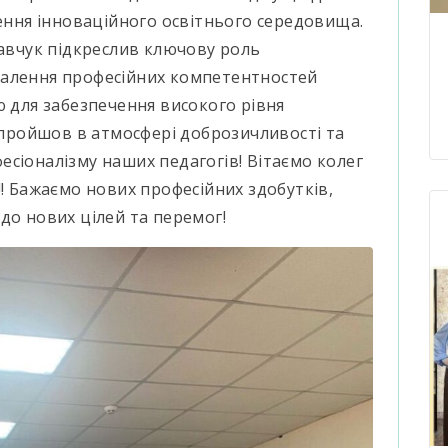
рення інноваційного освітнього середовища.
Савчук підкреслив ключову роль
налення професійних компетентностей
ю для забезпечення високого рівня
д пройшов в атмосфері доброзичливості та
сіоналізму наших педагогів! Вітаємо колег
!! Бажаємо нових професійних здобутків,
до нових цілей та перемог!