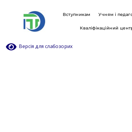
Вступникам
Учням і педаг
Кваліфікаційний цент
Версія для слабозорих