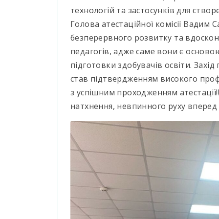
технологій та застосунків для ство
Голова атестаційної комісії Вадим 
безперервного розвитку та вдоско
педагогів, адже саме вони є осново
підготовки здобувачів освіти. Захі
став підтвердженням високого профе
з успішним проходженням атестації!
натхнення, невпинного руху вперед 