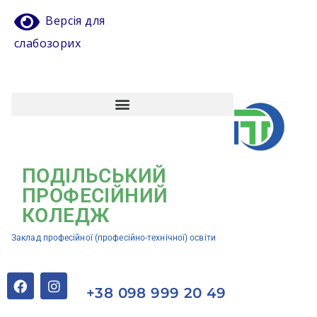
Версія для
слабозорих
Атестація педагогічних працівників
Кваліфікаційний центр ЗП(ПТ)О “Подільський професійний коледж”
ПОДІЛЬСЬКИЙ
ПРОФЕСІЙНИЙ
КОЛЕДЖ
Заклад професійної (професійно-технічної) освіти
+38 098 999 20 49