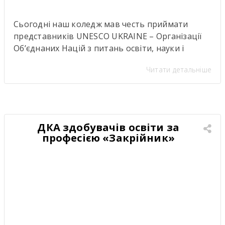
Сьогодні наш коледж мав честь приймати
представників UNESCO UKRAINE – Організації
Об’єднаних Націй з питань освіти, науки і
культуриь. .Візит став важливою подією для
Читати детальніше
нашої студентської спільноти, адже діяльність
UNESCO UKRAINE спрямована на розвиток
освіти, науки, культури та міжнародної
співпраці. Такі зустрічі надихають,
відкривають нові можливості для розвитку та
ДКА здобувачів освіти за
підкреслюють важливість якісної освіти й
професією «Закрійник»
міжкультурного […]