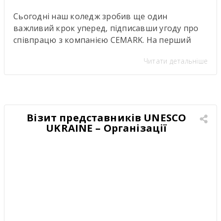
Сьогодні наш коледж зробив ще один
важливий крок уперед, підписавши угоду про
співпрацю з компанією CEMARK. На перший
погляд — ще один меморандум про
Читати детальніше
партнерство. Але насправді за цими підписами
стоїть значно більше. Саме сьогодні ми дали
старт проєкту, аналогів якому в нашому регіоні
ще не було. Це не просто нова співпраця між
закладом освіти […]
Візит представників UNESCO
UKRAINE – Організації
Об’єднаних Націй з питань
освіти, науки і культури