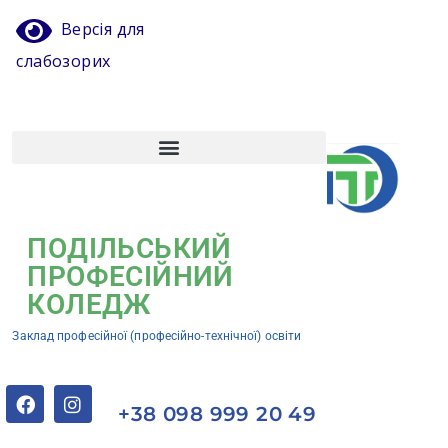
Версія для
слабозорих
Атестація педагогічних працівників
Кваліфікаційний центр ЗП(ПТ)О “Подільський професійний коледж”
ПОДІЛЬСЬКИЙ
ПРОФЕСІЙНИЙ
КОЛЕДЖ
Заклад професійної (професійно-технічної) освіти
+38 098 999 20 49