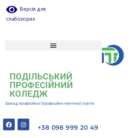
Версія для
слабозорих
Атестація педагогічних працівників
Кваліфікаційний центр ЗП(ПТ)О “Подільський професійний коледж”
ПОДІЛЬСЬКИЙ
ПРОФЕСІЙНИЙ
КОЛЕДЖ
Заклад професійної (професійно-технічної) освіти
+38 098 999 20 49