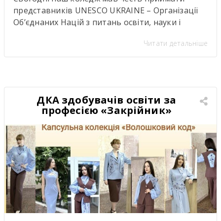
представників UNESCO UKRAINE – Організації
Об’єднаних Націй з питань освіти, науки і
культуриь. .Візит став важливою подією для
Читати детальніше
нашої студентської спільноти, адже діяльність
UNESCO UKRAINE спрямована на розвиток
освіти, науки, культури та міжнародної
співпраці. Такі зустрічі надихають,
відкривають нові можливості для розвитку та
ДКА здобувачів освіти за
підкреслюють важливість якісної освіти й
професією «Закрійник»
міжкультурного […]