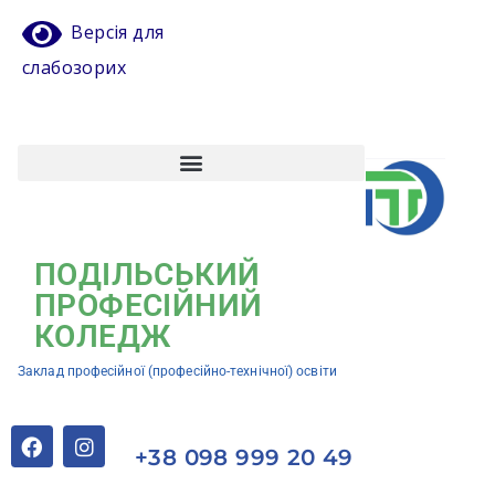
Версія для
слабозорих
Атестація педагогічних працівників
Кваліфікаційний центр ЗП(ПТ)О “Подільський професійний коледж”
ПОДІЛЬСЬКИЙ
ПРОФЕСІЙНИЙ
КОЛЕДЖ
Заклад професійної (професійно-технічної) освіти
+38 098 999 20 49