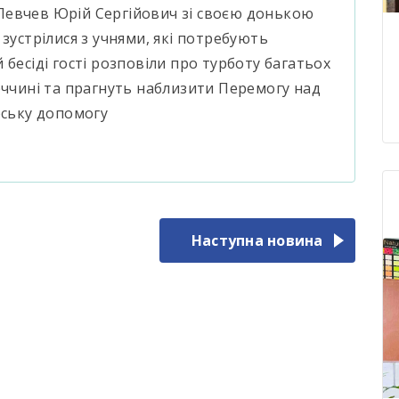
Левчев Юрій Сергійович зі своєю донькою
зустрілися з учнями, які потребують
бесіді гості розповіли про турботу багатьох
еччині та прагнуть наблизити Перемогу над
рську допомогу
Наступна новина