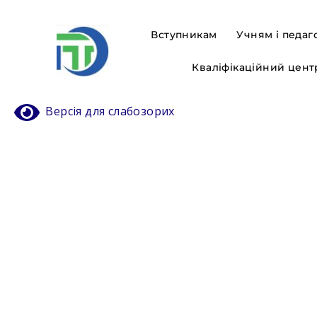
Вступникам
Учням і педаг
Кваліфікаційний цент
Версія для слабозорих