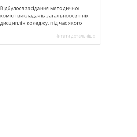
Відбулося засідання методичної
комісії викладачів загальноосвітніх
дисциплін коледжу, під час якого
підбито підсумки роботи за 2025–
Читати детальніше
2026 навчальний рік та окреслено
нові перспективи розвитку.У центрі
уваги були якість навчання студентів,
їх мотивація до освітнього процесу,
результати НМТ наших випускників;
основні вектори вступної кампанії
2027 року; впровадження типової
освітньої програми профільної
середньої освіти за професійним
спрямуванням та […]