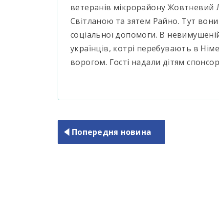
ветеранів мікрорайону Жовтневий 
Світланою та зятем Райно. Тут вони 
соціальної допомоги. В невимушеній 
українців, котрі перебувають в Нім
ворогом. Гості надали дітям спонсо
Попередня новина