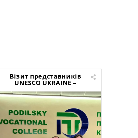
Візит представників
UNESCO UKRAINE –
Організації Об’єднаних
Націй з питань освіти,
науки і культури