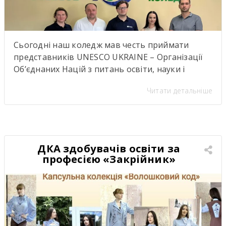
Сьогодні наш коледж мав честь приймати
представників UNESCO UKRAINE – Організації
Об’єднаних Націй з питань освіти, науки і
культуриь. .Візит став важливою подією для
Читати детальніше
нашої студентської спільноти, адже діяльність
UNESCO UKRAINE спрямована на розвиток
освіти, науки, культури та міжнародної
співпраці. Такі зустрічі надихають,
відкривають нові можливості для розвитку та
ДКА здобувачів освіти за
підкреслюють важливість якісної освіти й
професією «Закрійник»
міжкультурного […]