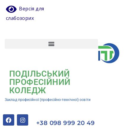
Версія для
слабозорих
Атестація педагогічних працівників
Кваліфікаційний центр ЗП(ПТ)О “Подільський професійний коледж”
ПОДІЛЬСЬКИЙ
ПРОФЕСІЙНИЙ
КОЛЕДЖ
Заклад професійної (професійно-технічної) освіти
+38 098 999 20 49