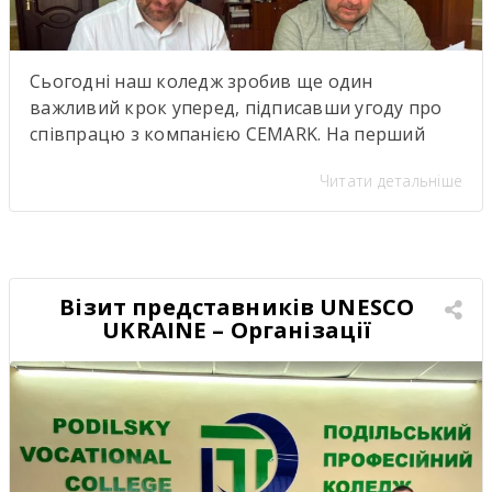
Сьогодні наш коледж зробив ще один
важливий крок уперед, підписавши угоду про
співпрацю з компанією CEMARK. На перший
погляд — ще один меморандум про
Читати детальніше
партнерство. Але насправді за цими підписами
стоїть значно більше. Саме сьогодні ми дали
старт проєкту, аналогів якому в нашому регіоні
ще не було. Це не просто нова співпраця між
закладом освіти […]
Візит представників UNESCO
UKRAINE – Організації
Об’єднаних Націй з питань
освіти, науки і культури