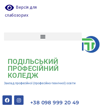
Версія для
слабозорих
Атестація педагогічних працівників
Кваліфікаційний центр ЗП(ПТ)О “Подільський професійний коледж”
ПОДІЛЬСЬКИЙ
ПРОФЕСІЙНИЙ
КОЛЕДЖ
Заклад професійної (професійно-технічної) освіти
+38 098 999 20 49