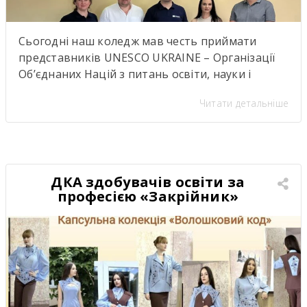
Сьогодні наш коледж мав честь приймати
представників UNESCO UKRAINE – Організації
Об’єднаних Націй з питань освіти, науки і
культуриь. .Візит став важливою подією для
Читати детальніше
нашої студентської спільноти, адже діяльність
UNESCO UKRAINE спрямована на розвиток
освіти, науки, культури та міжнародної
співпраці. Такі зустрічі надихають,
відкривають нові можливості для розвитку та
ДКА здобувачів освіти за
підкреслюють важливість якісної освіти й
професією «Закрійник»
міжкультурного […]