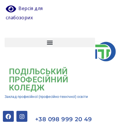
Версія для
слабозорих
Атестація педагогічних працівників
Кваліфікаційний центр ЗП(ПТ)О “Подільський професійний коледж”
ПОДІЛЬСЬКИЙ
ПРОФЕСІЙНИЙ
КОЛЕДЖ
Заклад професійної (професійно-технічної) освіти
+38 098 999 20 49