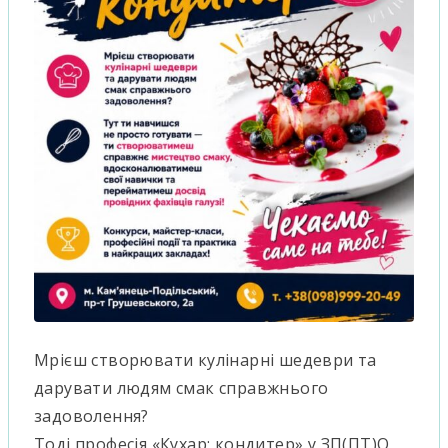
Мрієш створювати кулінарні шедеври та
дарувати людям смак справжнього
задоволення?
Тоді професія «Кухар; кондитер» у ЗП(ПТ)О