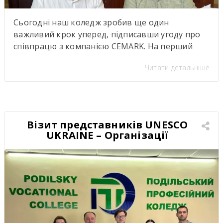
Сьогодні наш коледж зробив ще один
важливий крок уперед, підписавши угоду про
співпрацю з компанією CEMARK. На перший
погляд — ще один меморандум про
Читати детальніше
партнерство. Але насправді за цими підписами
стоїть значно більше. Саме сьогодні ми дали
старт проєкту, аналогів якому в нашому регіоні
ще не було. Це не просто нова співпраця між
закладом освіти […]
Візит представників UNESCO
UKRAINE – Організації
Об’єднаних Націй з питань
освіти, науки і культури