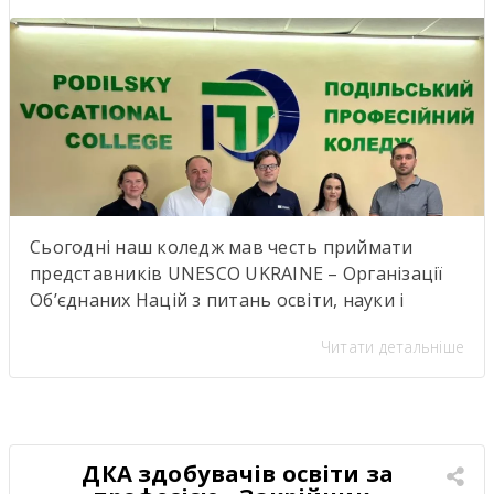
Об’єднаних Націй з питань
освіти, науки і культури
Сьогодні наш коледж мав честь приймати
представників UNESCO UKRAINE – Організації
Об’єднаних Націй з питань освіти, науки і
культуриь. .Візит став важливою подією для
Читати детальніше
нашої студентської спільноти, адже діяльність
UNESCO UKRAINE спрямована на розвиток
освіти, науки, культури та міжнародної
співпраці. Такі зустрічі надихають,
відкривають нові можливості для розвитку та
ДКА здобувачів освіти за
підкреслюють важливість якісної освіти й