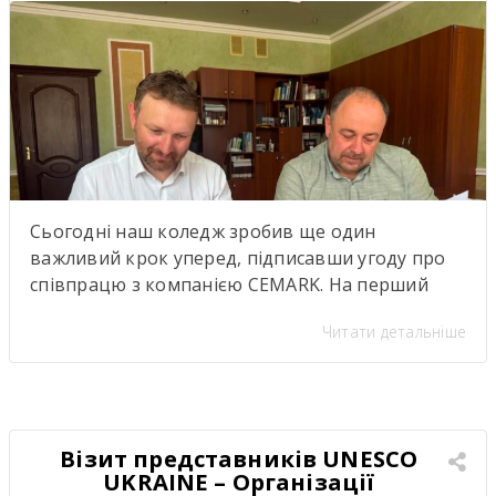
Сьогодні наш коледж зробив ще один
важливий крок уперед, підписавши угоду про
співпрацю з компанією CEMARK. На перший
погляд — ще один меморандум про
Читати детальніше
партнерство. Але насправді за цими підписами
стоїть значно більше. Саме сьогодні ми дали
старт проєкту, аналогів якому в нашому регіоні
ще не було. Це не просто нова співпраця між
закладом освіти […]
Візит представників UNESCO
UKRAINE – Організації