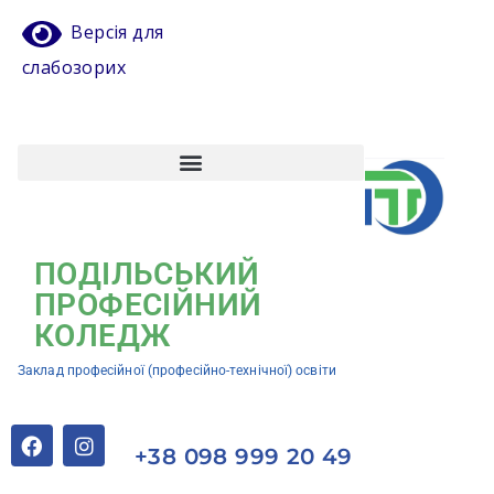
Версія для
слабозорих
Атестація педагогічних працівників
Кваліфікаційний центр ЗП(ПТ)О “Подільський професійний коледж”
ПОДІЛЬСЬКИЙ
ПРОФЕСІЙНИЙ
КОЛЕДЖ
Заклад професійної (професійно-технічної) освіти
+38 098 999 20 49