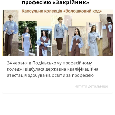
професією «Закрійник»
міжкультурного […]
24 червня в Подільському професійному
коледжі відбулася державна кваліфікаційна
атестація здобувачів освіти за професією
«Закрійник».Під час атестації здобувачі освіти
Читати детальніше
групи №304 (керівник теоретичної роботи—
Тетяна Кравченко; керівники практичної
роботи — Тетяна Банасюкевич та Ульяна
Мельник) представили капсульну колекцію
«Волошковий код».Авторські вироби були