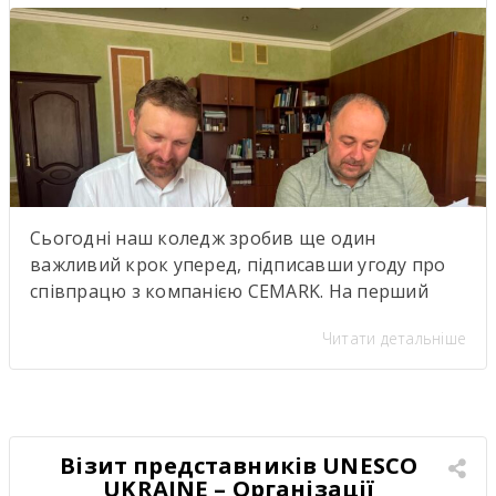
Сьогодні наш коледж зробив ще один
важливий крок уперед, підписавши угоду про
співпрацю з компанією CEMARK. На перший
погляд — ще один меморандум про
Читати детальніше
партнерство. Але насправді за цими підписами
стоїть значно більше. Саме сьогодні ми дали
старт проєкту, аналогів якому в нашому регіоні
ще не було. Це не просто нова співпраця між
закладом освіти […]
Візит представників UNESCO
UKRAINE – Організації