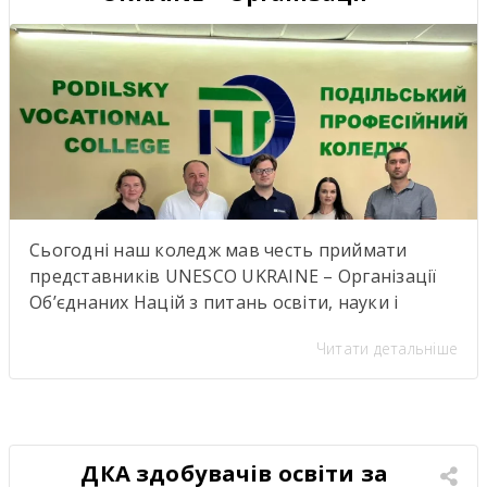
Об’єднаних Націй з питань
освіти, науки і культури
Сьогодні наш коледж мав честь приймати
представників UNESCO UKRAINE – Організації
Об’єднаних Націй з питань освіти, науки і
культуриь. .Візит став важливою подією для
Читати детальніше
нашої студентської спільноти, адже діяльність
UNESCO UKRAINE спрямована на розвиток
освіти, науки, культури та міжнародної
співпраці. Такі зустрічі надихають,
відкривають нові можливості для розвитку та
ДКА здобувачів освіти за
підкреслюють важливість якісної освіти й