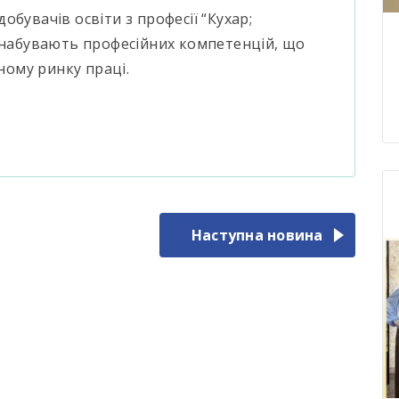
бувачів освіти з професії “Кухар;
и набувають професійних компетенцій, що
сному ринку праці.
Наступна новина