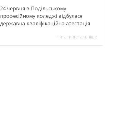
24 червня в Подільському
професійному коледжі відбулася
державна кваліфікаційна атестація
здобувачів освіти за професією
Читати детальніше
«Закрійник».Під час атестації
здобувачі освіти групи №304
(керівник теоретичної роботи—
Тетяна Кравченко; керівники
практичної роботи — Тетяна
Банасюкевич та Ульяна Мельник)
представили капсульну колекцію
«Волошковий код».Авторські вироби
були оздоблені сублімаційним друком
і стали яскравим свідченням високого
рівня професійної майстерності
майбутніх фахівців. […]