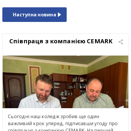
Наступна новина
Співпраця з компанією CEMARK
Сьогодні наш коледж зробив ще один
важливий крок уперед, підписавши угоду про
співпрацю з компанією CEMARK. На перший