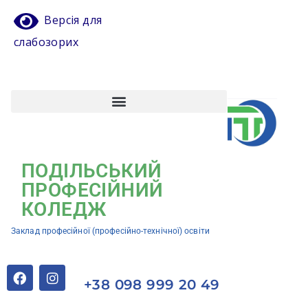
Версія для
слабозорих
Атестація педагогічних працівників
Кваліфікаційний центр ЗП(ПТ)О “Подільський професійний коледж”
ПОДІЛЬСЬКИЙ
ПРОФЕСІЙНИЙ
КОЛЕДЖ
Заклад професійної (професійно-технічної) освіти
+38 098 999 20 49