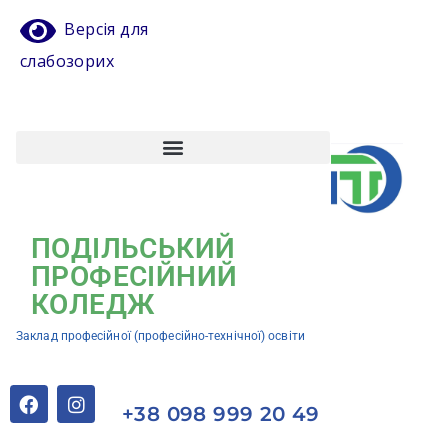
Версія для
слабозорих
Атестація педагогічних працівників
Кваліфікаційний центр ЗП(ПТ)О “Подільський професійний коледж”
ПОДІЛЬСЬКИЙ
ПРОФЕСІЙНИЙ
КОЛЕДЖ
Заклад професійної (професійно-технічної) освіти
+38 098 999 20 49