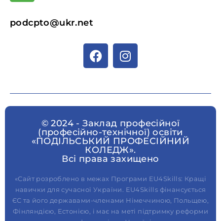
podcpto@ukr.net
© 2024 - Заклад професійної
(професійно-технічної) освіти
«ПОДІЛЬСЬКИЙ ПРОФЕСІЙНИЙ
КОЛЕДЖ».
Всі права захищено
«Сайт розроблено в межах Програми EU4Skills: Кращі
навички для сучасної України. EU4Skills фінансується
ЄС та його державами-членами Німеччиною, Польщею,
Фінляндією, Естонією, і має на меті підтримку реформи