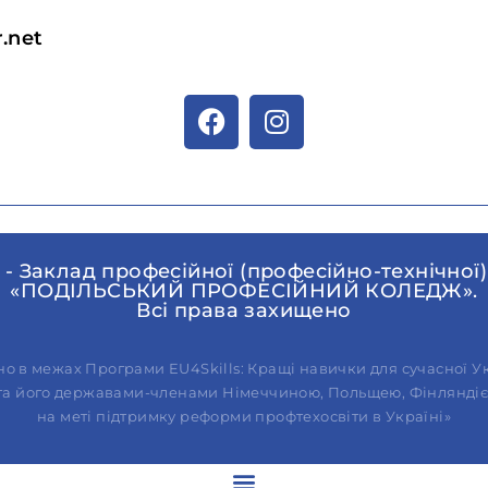
.net
 - Заклад професійної (професійно-технічної)
«ПОДІЛЬСЬКИЙ ПРОФЕСІЙНИЙ КОЛЕДЖ».
Всі права захищено
о в межах Програми EU4Skills: Кращі навички для сучасної Ук
 та його державами-членами Німеччиною, Польщею, Фінляндією,
на меті підтримку реформи профтехосвіти в Україні»