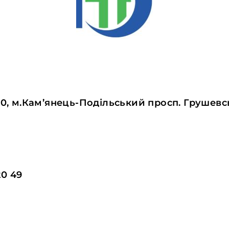
00, м.Кам’янець-Подільський просп. Грушевсь
20 49