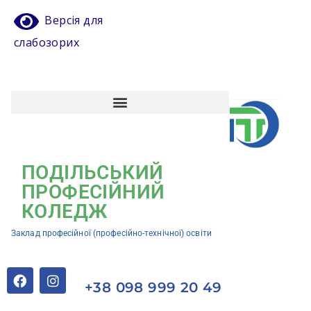
Версія для
слабозорих
Атестація педагогічних працівників
Кваліфікаційний центр ЗП(ПТ)О “Подільський професійний коледж”
ПОДІЛЬСЬКИЙ
ПРОФЕСІЙНИЙ
КОЛЕДЖ
Заклад професійної (професійно-технічної) освіти
+38 098 999 20 49