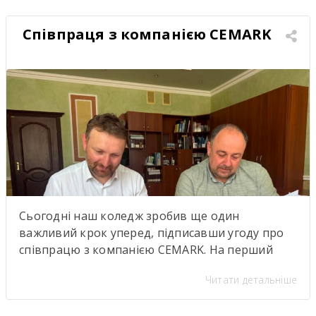
Співпраця з компанією CEMARK
Сьогодні наш коледж зробив ще один
важливий крок уперед, підписавши угоду про
співпрацю з компанією CEMARK. На перший
погляд — ще один меморандум про
Читати детальніше
партнерство. Але насправді за цими підписами
стоїть значно більше. Саме сьогодні ми дали