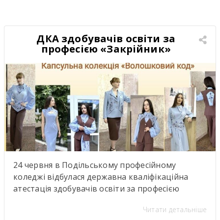
освіти, науки, культури та міжнародної
співпраці. Такі зустрічі надихають,
відкривають нові можливості для розвитку та
ДКА здобувачів освіти за
підкреслюють важливість якісної освіти й
професією «Закрійник»
міжкультурного […]
24 червня в Подільському професійному
коледжі відбулася державна кваліфікаційна
атестація здобувачів освіти за професією
«Закрійник».Під час атестації здобувачі освіти
Читати детальніше
групи №304 (керівник теоретичної роботи—