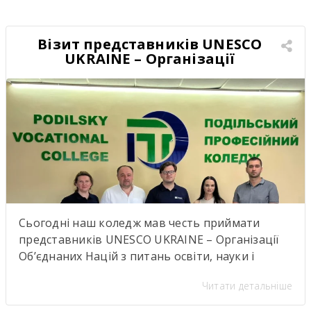
старт проєкту, аналогів якому в нашому регіоні
ще не було. Це не просто нова співпраця між
закладом освіти […]
Візит представників UNESCO
UKRAINE – Організації
Об’єднаних Націй з питань
освіти, науки і культури
Сьогодні наш коледж мав честь приймати
представників UNESCO UKRAINE – Організації
Об’єднаних Націй з питань освіти, науки і
культуриь. .Візит став важливою подією для
Читати детальніше
нашої студентської спільноти, адже діяльність
UNESCO UKRAINE спрямована на розвиток