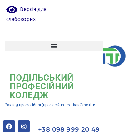
Версія для
слабозорих
Атестація педагогічних працівників
Кваліфікаційний центр ЗП(ПТ)О “Подільський професійний коледж”
ПОДІЛЬСЬКИЙ
ПРОФЕСІЙНИЙ
КОЛЕДЖ
Заклад професійної (професійно-технічної) освіти
+38 098 999 20 49