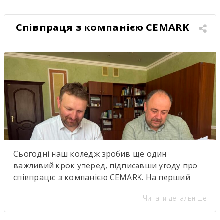
Співпраця з компанією CEMARK
Сьогодні наш коледж зробив ще один
важливий крок уперед, підписавши угоду про
співпрацю з компанією CEMARK. На перший
погляд — ще один меморандум про
Читати детальніше
партнерство. Але насправді за цими підписами
стоїть значно більше. Саме сьогодні ми дали