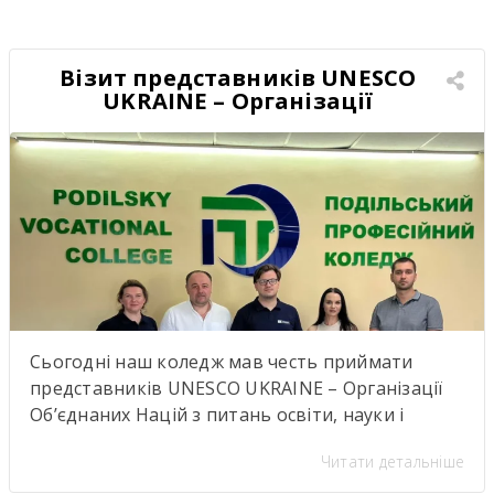
старт проєкту, аналогів якому в нашому регіоні
ще не було. Це не просто нова співпраця між
закладом освіти […]
Візит представників UNESCO
UKRAINE – Організації
Об’єднаних Націй з питань
освіти, науки і культури
Сьогодні наш коледж мав честь приймати
представників UNESCO UKRAINE – Організації
Об’єднаних Націй з питань освіти, науки і
культуриь. .Візит став важливою подією для
Читати детальніше
нашої студентської спільноти, адже діяльність