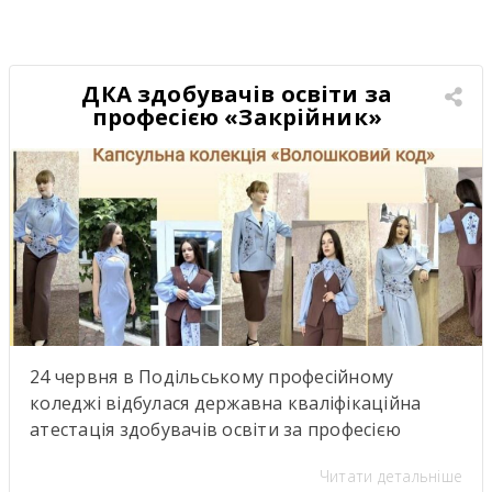
UNESCO UKRAINE спрямована на розвиток
освіти, науки, культури та міжнародної
співпраці. Такі зустрічі надихають,
відкривають нові можливості для розвитку та
ДКА здобувачів освіти за
підкреслюють важливість якісної освіти й
професією «Закрійник»
міжкультурного […]
24 червня в Подільському професійному
коледжі відбулася державна кваліфікаційна
атестація здобувачів освіти за професією
«Закрійник».Під час атестації здобувачі освіти
Читати детальніше
групи №304 (керівник теоретичної роботи—