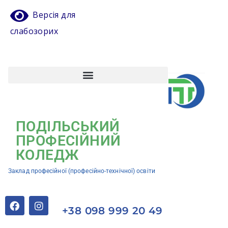
Версія для
слабозорих
Атестація педагогічних працівників
Кваліфікаційний центр ЗП(ПТ)О “Подільський професійний коледж”
ПОДІЛЬСЬКИЙ
ПРОФЕСІЙНИЙ
КОЛЕДЖ
Заклад професійної (професійно-технічної) освіти
+38 098 999 20 49