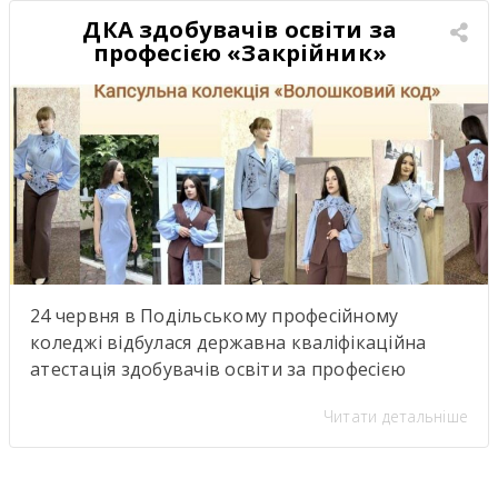
відкривають нові можливості для розвитку та
ДКА здобувачів освіти за
підкреслюють важливість якісної освіти й
професією «Закрійник»
міжкультурного […]
24 червня в Подільському професійному
коледжі відбулася державна кваліфікаційна
атестація здобувачів освіти за професією
«Закрійник».Під час атестації здобувачі освіти
Читати детальніше
групи №304 (керівник теоретичної роботи—
Тетяна Кравченко; керівники практичної
роботи — Тетяна Банасюкевич та Ульяна