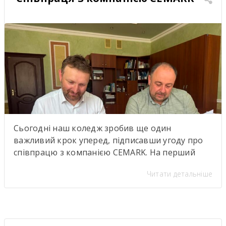
Сьогодні наш коледж зробив ще один
важливий крок уперед, підписавши угоду про
співпрацю з компанією CEMARK. На перший
погляд — ще один меморандум про
Читати детальніше
партнерство. Але насправді за цими підписами
стоїть значно більше. Саме сьогодні ми дали
старт проєкту, аналогів якому в нашому регіоні
ще не було. Це не просто нова співпраця між
закладом освіти […]