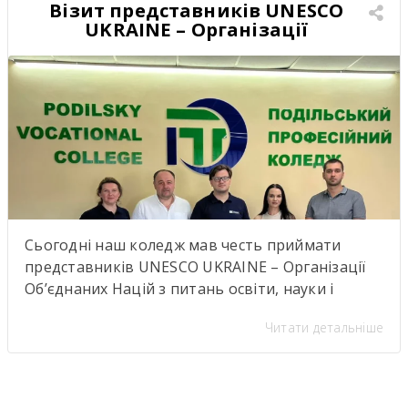
Візит представників UNESCO
UKRAINE – Організації
Об’єднаних Націй з питань
освіти, науки і культури
Сьогодні наш коледж мав честь приймати
представників UNESCO UKRAINE – Організації
Об’єднаних Націй з питань освіти, науки і
культуриь. .Візит став важливою подією для
Читати детальніше
нашої студентської спільноти, адже діяльність
UNESCO UKRAINE спрямована на розвиток
освіти, науки, культури та міжнародної
співпраці. Такі зустрічі надихають,