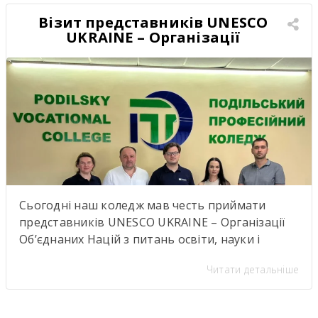
закладом освіти […]
Візит представників UNESCO
UKRAINE – Організації
Об’єднаних Націй з питань
освіти, науки і культури
Сьогодні наш коледж мав честь приймати
представників UNESCO UKRAINE – Організації
Об’єднаних Націй з питань освіти, науки і
культуриь. .Візит став важливою подією для
Читати детальніше
нашої студентської спільноти, адже діяльність
UNESCO UKRAINE спрямована на розвиток
освіти, науки, культури та міжнародної