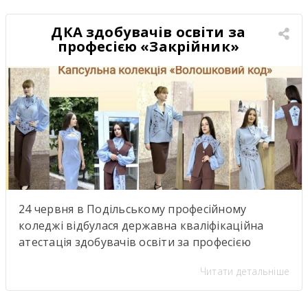
співпраці. Такі зустрічі надихають,
відкривають нові можливості для розвитку та
ДКА здобувачів освіти за
підкреслюють важливість якісної освіти й
професією «Закрійник»
міжкультурного […]
24 червня в Подільському професійному
коледжі відбулася державна кваліфікаційна
атестація здобувачів освіти за професією
«Закрійник».Під час атестації здобувачі освіти
Читати детальніше
групи №304 (керівник теоретичної роботи—
Тетяна Кравченко; керівники практичної
роботи — Тетяна Банасюкевич та Ульяна