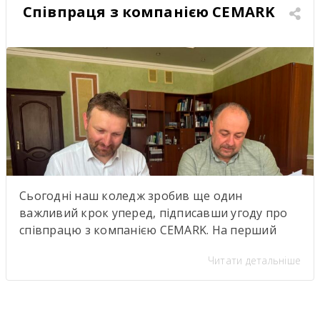
Співпраця з компанією CEMARK
Сьогодні наш коледж зробив ще один
важливий крок уперед, підписавши угоду про
співпрацю з компанією CEMARK. На перший
погляд — ще один меморандум про
Читати детальніше
партнерство. Але насправді за цими підписами
стоїть значно більше. Саме сьогодні ми дали
старт проєкту, аналогів якому в нашому регіоні
ще не було. Це не просто нова співпраця між