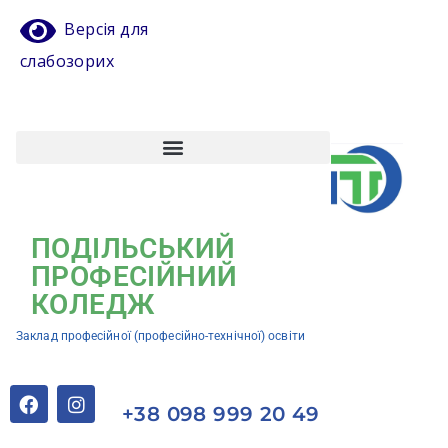
Версія для
слабозорих
Атестація педагогічних працівників
Кваліфікаційний центр ЗП(ПТ)О “Подільський професійний коледж”
ПОДІЛЬСЬКИЙ
ПРОФЕСІЙНИЙ
КОЛЕДЖ
Заклад професійної (професійно-технічної) освіти
+38 098 999 20 49