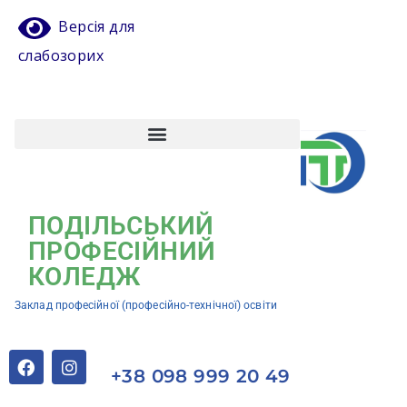
Версія для
слабозорих
Атестація педагогічних працівників
Кваліфікаційний центр ЗП(ПТ)О “Подільський професійний коледж”
ПОДІЛЬСЬКИЙ
ПРОФЕСІЙНИЙ
КОЛЕДЖ
Заклад професійної (професійно-технічної) освіти
+38 098 999 20 49