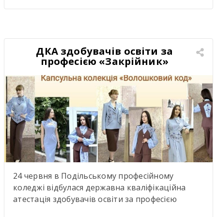
UNESCO UKRAINE спрямована на розвиток
освіти, науки, культури та міжнародної
співпраці. Такі зустрічі надихають,
відкривають нові можливості для розвитку та
ДКА здобувачів освіти за
підкреслюють важливість якісної освіти й
професією «Закрійник»
міжкультурного […]
24 червня в Подільському професійному
коледжі відбулася державна кваліфікаційна
атестація здобувачів освіти за професією
«Закрійник».Під час атестації здобувачі освіти