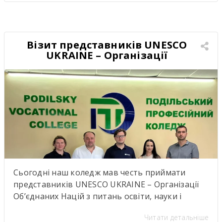
стоїть значно більше. Саме сьогодні ми дали
старт проєкту, аналогів якому в нашому регіоні
ще не було. Це не просто нова співпраця між
закладом освіти […]
Візит представників UNESCO
UKRAINE – Організації
Об’єднаних Націй з питань
освіти, науки і культури
Сьогодні наш коледж мав честь приймати
представників UNESCO UKRAINE – Організації
Об’єднаних Націй з питань освіти, науки і
культуриь. .Візит став важливою подією для
Читати детальніше
нашої студентської спільноти, адже діяльність