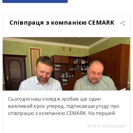
Співпраця з компанією CEMARK
Сьогодні наш коледж зробив ще один
важливий крок уперед, підписавши угоду про
співпрацю з компанією CEMARK. На перший
погляд — ще один меморандум про
Читати детальніше
партнерство. Але насправді за цими підписами