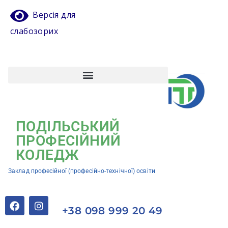
Версія для
слабозорих
Атестація педагогічних працівників
Кваліфікаційний центр ЗП(ПТ)О “Подільський професійний коледж”
ПОДІЛЬСЬКИЙ
ПРОФЕСІЙНИЙ
КОЛЕДЖ
Заклад професійної (професійно-технічної) освіти
+38 098 999 20 49