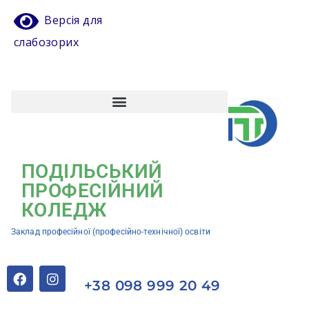
Версія для
слабозорих
Атестація педагогічних працівників
Кваліфікаційний центр ЗП(ПТ)О “Подільський професійний коледж”
ПОДІЛЬСЬКИЙ
ПРОФЕСІЙНИЙ
КОЛЕДЖ
Заклад професійної (професійно-технічної) освіти
+38 098 999 20 49