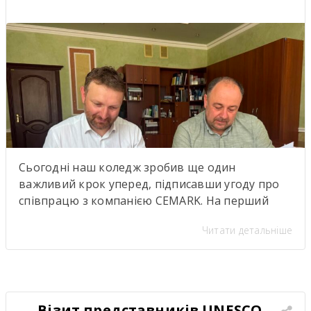
Сьогодні наш коледж зробив ще один
важливий крок уперед, підписавши угоду про
співпрацю з компанією CEMARK. На перший
погляд — ще один меморандум про
Читати детальніше
партнерство. Але насправді за цими підписами
стоїть значно більше. Саме сьогодні ми дали
старт проєкту, аналогів якому в нашому регіоні
ще не було. Це не просто нова співпраця між
закладом освіти […]
Візит представників UNESCO