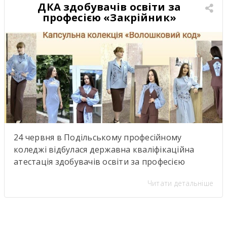
ДКА здобувачів освіти за
підкреслюють важливість якісної освіти й
професією «Закрійник»
міжкультурного […]
24 червня в Подільському професійному
коледжі відбулася державна кваліфікаційна
атестація здобувачів освіти за професією
«Закрійник».Під час атестації здобувачі освіти
Читати детальніше
групи №304 (керівник теоретичної роботи—
Тетяна Кравченко; керівники практичної
роботи — Тетяна Банасюкевич та Ульяна
Мельник) представили капсульну колекцію