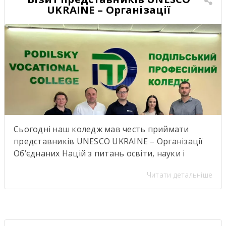
UKRAINE – Організації
Об’єднаних Націй з питань
освіти, науки і культури
Сьогодні наш коледж мав честь приймати
представників UNESCO UKRAINE – Організації
Об’єднаних Націй з питань освіти, науки і
культуриь. .Візит став важливою подією для
Читати детальніше
нашої студентської спільноти, адже діяльність
UNESCO UKRAINE спрямована на розвиток
освіти, науки, культури та міжнародної
співпраці. Такі зустрічі надихають,
відкривають нові можливості для розвитку та