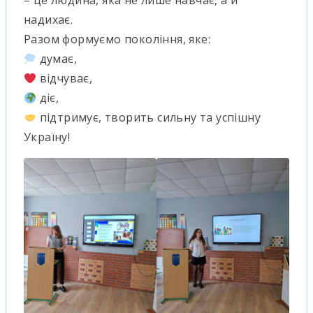
– це людина, яка не лише навчає, а й
надихає.
Разом формуємо покоління, яке:
думає,
відчуває,
діє,
підтримує, творить сильну та успішну
Україну!