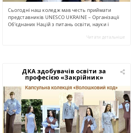
Сьогодні наш коледж мав честь приймати
представників UNESCO UKRAINE – Організації
Об’єднаних Націй з питань освіти, науки і
культуриь. .Візит став важливою подією для
Читати детальніше
нашої студентської спільноти, адже діяльність
UNESCO UKRAINE спрямована на розвиток
освіти, науки, культури та міжнародної
співпраці. Такі зустрічі надихають,
відкривають нові можливості для розвитку та
ДКА здобувачів освіти за
підкреслюють важливість якісної освіти й
професією «Закрійник»
міжкультурного […]