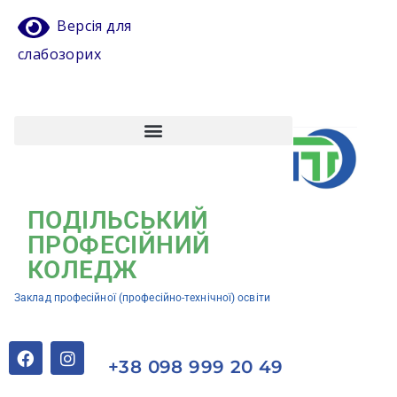
Версія для
слабозорих
Атестація педагогічних працівників
Кваліфікаційний центр ЗП(ПТ)О “Подільський професійний коледж”
ПОДІЛЬСЬКИЙ
ПРОФЕСІЙНИЙ
КОЛЕДЖ
Заклад професійної (професійно-технічної) освіти
+38 098 999 20 49