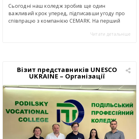
Сьогодні наш коледж зробив ще один
важливий крок уперед, підписавши угоду про
співпрацю з компанією CEMARK. На перший
погляд — ще один меморандум про
Читати детальніше
партнерство. Але насправді за цими підписами
стоїть значно більше. Саме сьогодні ми дали
старт проєкту, аналогів якому в нашому регіоні
ще не було. Це не просто нова співпраця між
закладом освіти […]
Візит представників UNESCO
UKRAINE – Організації
Об’єднаних Націй з питань
освіти, науки і культури