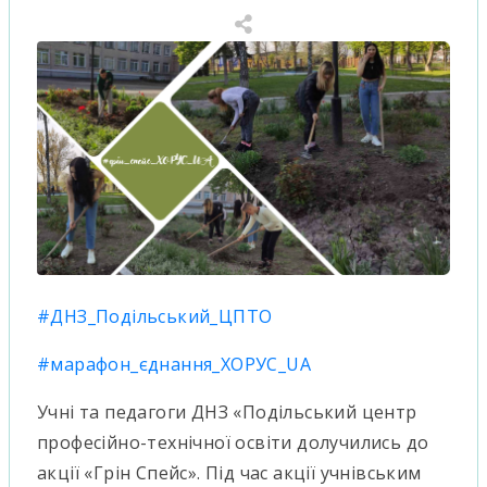
#ДНЗ_Подільський_ЦПТО
#марафон_єднання_ХОРУС_UA
Учні та педагоги ДНЗ «Подільський центр
професійно-технічної освіти долучились до
акції «Грін Спейс». Під час акції учнівським