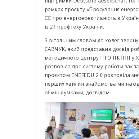
підтримки Deutsche Gesellschaft fur 
рамках проєкту «Просування енерго
ЄС про енергоефективність в Україні
із 21 профтеху України.
З вітальним словом до колег зверн
САВЧУК, який представив досвід ро
методичного центру ПТО ПК ІПП у 
розповіла про систему роботи заклад
проєктом ENEFEDU 2.0 розповіла мет
перших хвилин знайомства ми на одн
обмін думками, досвідом…