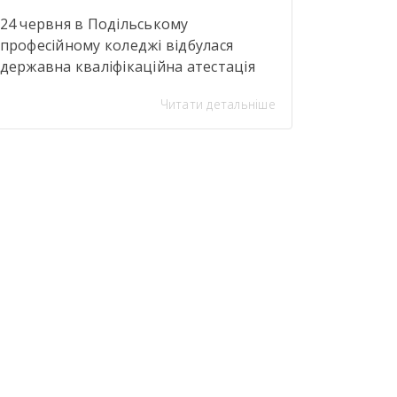
24 червня в Подільському
професійному коледжі відбулася
державна кваліфікаційна атестація
здобувачів освіти за професією
Читати детальніше
«Закрійник».Під час атестації
здобувачі освіти групи №304
(керівник теоретичної роботи—
Тетяна Кравченко; керівники
практичної роботи — Тетяна
Банасюкевич та Ульяна Мельник)
представили капсульну колекцію
«Волошковий код».Авторські вироби
були оздоблені сублімаційним друком
і стали яскравим свідченням високого
рівня професійної майстерності
майбутніх фахівців. […]