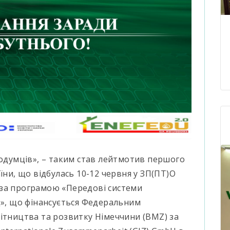
нодумців», – таким став лейтмотив першого
їни, що відбулась 10-12 червня у ЗП(ПТ)О
 за програмою «Передові системи
д», що фінансується Федеральним
ітництва та розвитку Німеччини (BMZ) за