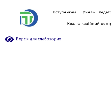
Вступникам
Учням і педаг
Кваліфікаційний цент
Версія для слабозорих