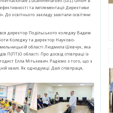
Internationale Zusammenarbeit (GIZ)
GmbH в
ефективності та імплементації Директиви
». До освітнього закладу завітали освітяни
увся директор Подільського коледжу Вадим
боти Коледжу та директор Науково-
Хмельницькій області Людмила Шевчук, яка
ів П(ПТ)О області. Про досвід співпраці із
одист Елла Мітькевич. Радіємо з того, що з
ій хвилі. Як однодумці. Далі співпраця,