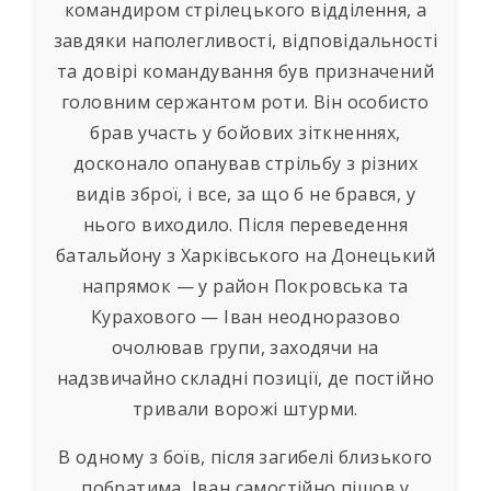
командиром стрілецького відділення, а
завдяки наполегливості, відповідальності
та довірі командування був призначений
головним сержантом роти. Він особисто
брав участь у бойових зіткненнях,
досконало опанував стрільбу з різних
видів зброї, і все, за що б не брався, у
нього виходило. Після переведення
батальйону з Харківського на Донецький
напрямок — у район Покровська та
Курахового — Іван неодноразово
очолював групи, заходячи на
надзвичайно складні позиції, де постійно
тривали ворожі штурми.
В одному з боїв, після загибелі близького
побратима, Іван самостійно пішов у