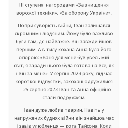
III ступеня, нагородами «За знищення
ворожої техніки», «За оборону України».
Попри суворість війни, Іван залишався
скромним і людяним. Йому було важливо
буги там, де найважче. Він завжди йшов
першим. А в тилу кохана Анна була його
опорою: «Ваня для мене був увесь мій
світ, я заради нього була готова на все, як
і він за мене». У серпні 2023 року, під час
короткої відпустки, закохані одружилися
— 25 серпня 2023 Іван та Анна офіційно
стали подружжям.
Іван дуже любив тварин. Навіть у
напружених буднях війни він знайшов час
і завів улюбленця — кота Тайсона. Коли