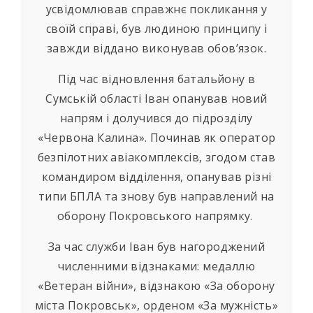
усвідомлював справжнє покликання у
своїй справі, був людиною принципу і
завжди віддано виконував обов’язок.
Під час відновлення батальйону в
Сумській області Іван опанував новий
напрям і долучився до підрозділу
«Червона Калина». Починав як оператор
безпілотних авіакомплексів, згодом став
командиром відділення, опанував різні
типи БПЛА та знову був направлений на
оборону Покровського напрямку.
За час служби Іван був нагороджений
численними відзнаками: медаллю
«Ветеран війни», відзнакою «За оборону
міста Покровськ», орденом «За мужність»