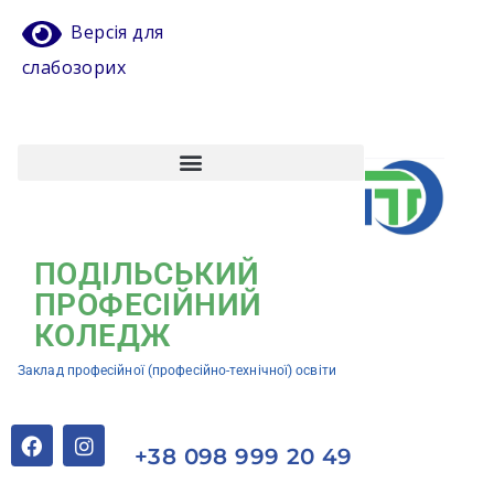
Версія для
слабозорих
Атестація педагогічних працівників
Кваліфікаційний центр ЗП(ПТ)О “Подільський професійний коледж”
ПОДІЛЬСЬКИЙ
ПРОФЕСІЙНИЙ
КОЛЕДЖ
Заклад професійної (професійно-технічної) освіти
+38 098 999 20 49