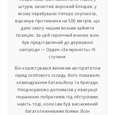
штурм, зачистив ворожий бліндаж, у
якому перебували п’ятеро окупантів,
відкинув противника на 500 метрів, що
дало змогу нашим воїнам зайняти
позицію. За цей героїчний вчинок воїн
був представлений до державної
нагороди — Орден «За мужність» III
ступеня.
Він користувався великим авторитетом
серед особового складу, його поважало
командування батальйону та бригади.
Неодноразово допомагав у евакуації
поранених побратимів під обстрілами,
навіть тоді, коли сам був виснажений
багатотижневими боями. Воїн