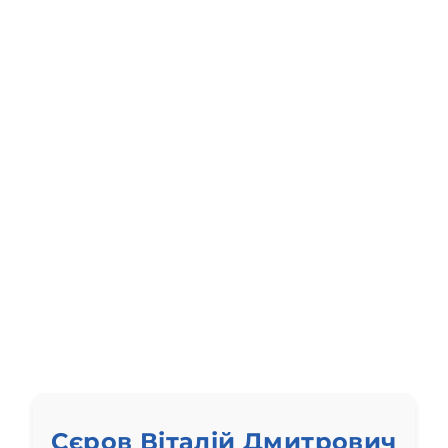
Сєров Віталій Дмитрович