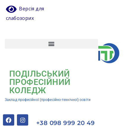
Версія для
слабозорих
Атестація педагогічних працівників
Кваліфікаційний центр ЗП(ПТ)О “Подільський професійний коледж”
ПОДІЛЬСЬКИЙ
ПРОФЕСІЙНИЙ
КОЛЕДЖ
Заклад професійної (професійно-технічної) освіти
+38 098 999 20 49