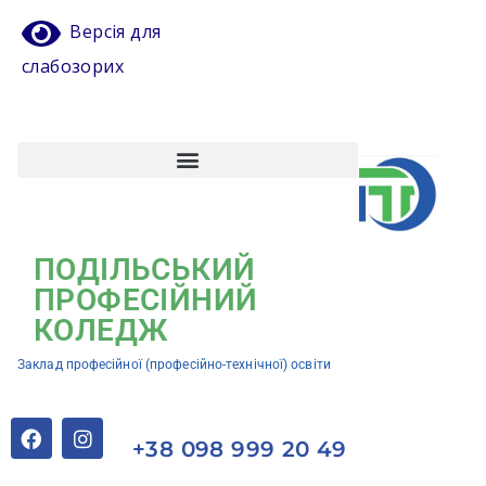
Версія для
слабозорих
Атестація педагогічних працівників
Кваліфікаційний центр ЗП(ПТ)О “Подільський професійний коледж”
ПОДІЛЬСЬКИЙ
ПРОФЕСІЙНИЙ
КОЛЕДЖ
Заклад професійної (професійно-технічної) освіти
+38 098 999 20 49