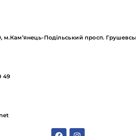
0, м.Кам’янець-Подільський просп. Грушевськ
0 49
net