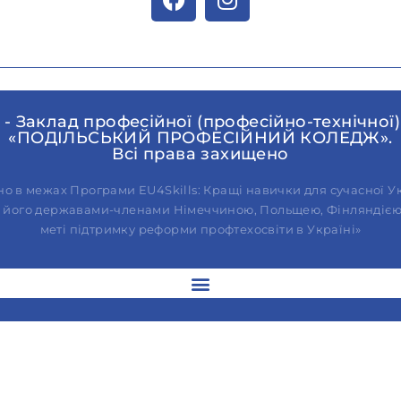
 - Заклад професійної (професійно-технічної)
«ПОДІЛЬСЬКИЙ ПРОФЕСІЙНИЙ КОЛЕДЖ».
Всі права захищено
о в межах Програми EU4Skills: Кращі навички для сучасної Ук
а його державами-членами Німеччиною, Польщею, Фінляндією, 
меті підтримку реформи профтехосвіти в Україні»