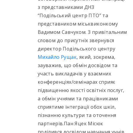
з представниками ДНЗ
“Подільський центр ПТО” та
представником міськвиконкому
Вадимом Савчуком. З привітальним
словом до присутніх звернувся
директор Подільського центру
Михайло Рущак
, який, зокрема,
зауважив, що обмін досвідом та
участь викладачів у взаємних
конференціях/семінарах сприяє
підвищенню якості освітніх послуг,
а обмін учнями та працівниками
сприятиме інтеграції обох шкіл,
пізнанню культури та оточення
партнерів.Пан Яцек Місюк
поділився досвідом навчання учнів